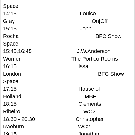
Space
14:15 Louise
Gray On|Off
15:15 John
Rocha BFC Show
Space
15:45,16:45 J.W.Anderson
Women The Portico Rooms
16:15 Issa
London BFC Show
Space
17:15 House of
Holland MBF
18:15 Clements
Ribeiro WC2
18:30 - 20:30 Christopher
Raeburn WC2
19:15 Jonathan